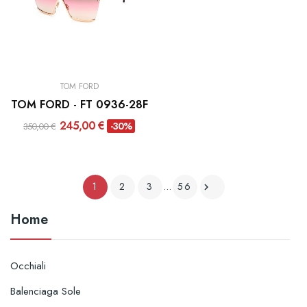
TOM FORD
TOM FORD - FT 0936-28F
245,00 €
-30%
350,00 €
1
2
3
…
56

Home
Occhiali
Balenciaga Sole