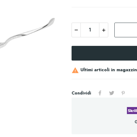
Ultimi articoli in magazzi

Condividi
G