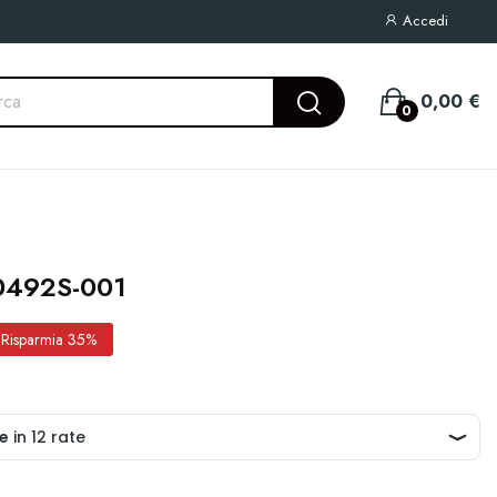
Accedi
0,00 €
0
0492S-001
Risparmia 35%